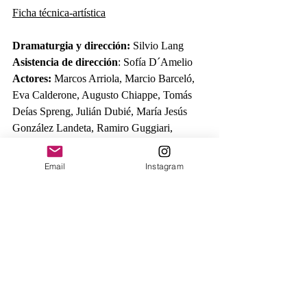
Ficha técnica-artística
Dramaturgia y dirección:
 Silvio Lang
Asistencia de dirección
: Sofía D´Amelio
Actores:
 Marcos Arriola, Marcio Barceló, 
Eva Calderone, Augusto Chiappe, Tomás 
Deías Spreng, Julián Dubié, María Jesús 
González Landeta, Ramiro Guggiari, 
Rodrigo Hache, Hugo Martínez, Soledad 
Marrero,  Rodolfo Opazo, Valentín Piñeyro, 
Email
Instagram
Flor Sánchez Elía, Nahuel Vec, Nehuen 
Zapata, Gianluca Zonzini.
Composición y dirección musical:
Valentín Piñeyro
Entrenamiento de movimiento:
 Rodolfo 
Opazo
Diseño de maquillaje y máscaras:
Emanuel Nem