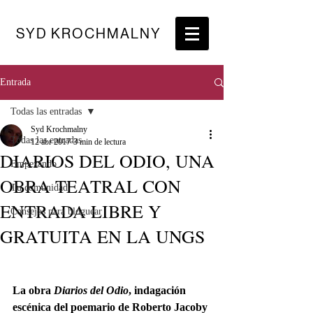
SYD KROCHMALNY
Entrada
Todas las entradas
Syd Krochmalny
Todas las entradas
12 abr 2017
3 min de lectura
DIARIOS DEL ODIO, UNA
Empezando
OBRA TEATRAL CON
Tu comunidad
ENTRADA LIBRE Y
Consejos para bloguear
GRATUITA EN LA UNGS
La obra 
Diarios del Odio
, indagación 
escénica del poemario de Roberto Jacoby 